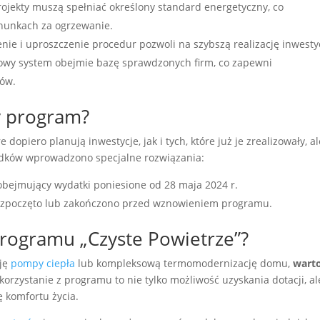
ojekty muszą spełniać określony standard energetyczny, co
chunkach za ogrzewanie.
nie i uproszczenie procedur pozwoli na szybszą realizację inwestyc
owy system obejmie bazę sprawdzonych firm, co zapewni
ców.
y program?
dopiero planują inwestycje, jak i tych, które już je zrealizowały, al
padków wprowadzono specjalne rozwiązania:
 obejmujący wydatki poniesione od 28 maja 2024 r.
 rozpoczęto lub zakończono przed wznowieniem programu.
programu „Czyste Powietrze”?
cję
pompy ciepła
lub kompleksową termomodernizację domu,
warto
Skorzystanie z programu to nie tylko możliwość uzyskania dotacji, al
 komfortu życia.