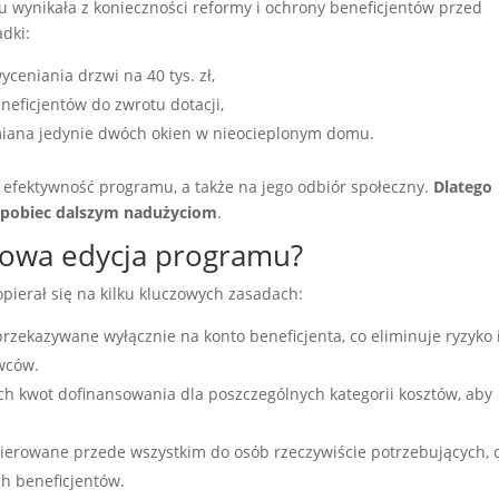
wynikała z konieczności reformy i ochrony beneficjentów przed
adki:
eniania drzwi na 40 tys. zł,
neficjentów do zwrotu dotacji,
 wymiana jedynie dwóch okien w nieocieplonym domu.
 efektywność programu, a także na jego odbiór społeczny.
Dlatego
apobiec dalszym nadużyciom
.
nowa edycja programu?
opierał się na kilku kluczowych zasadach:
rzekazywane wyłącznie na konto beneficjenta, co eliminuje ryzyko 
wców.
 kwot dofinansowania dla poszczególnych kategorii kosztów, aby
kierowane przede wszystkim do osób rzeczywiście potrzebujących, 
ch beneficjentów.