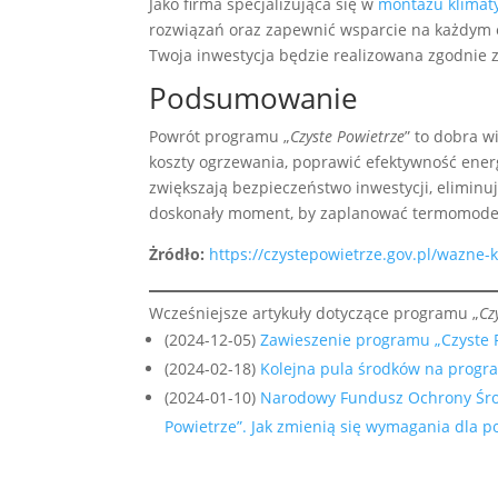
Jako firma specjalizująca się w
montażu klimat
rozwiązań oraz zapewnić wsparcie na każdym 
Twoja inwestycja będzie realizowana zgodnie 
Podsumowanie
Powrót programu „
Czyste Powietrze
” to dobra w
koszty ogrzewania, poprawić efektywność ene
zwiększają bezpieczeństwo inwestycji, eliminu
doskonały moment, by zaplanować termomodern
Żródło:
https://czystepowietrze.gov.pl/wazne
Wcześniejsze artykuły dotyczące programu „
Cz
(2024-12-05)
Zawieszenie programu „Czyste 
(2024-02-18)
Kolejna pula środków na progra
(2024-01-10)
Narodowy Fundusz Ochrony Śro
Powietrze”. Jak zmienią się wymagania dla p