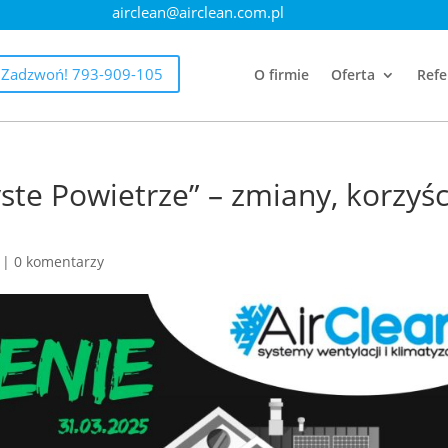
airclean@airclean.com.pl
Zadzwoń! 793-909-105
O firmie
Oferta
Refe
te Powietrze” – zmiany, korzyści
|
0 komentarzy