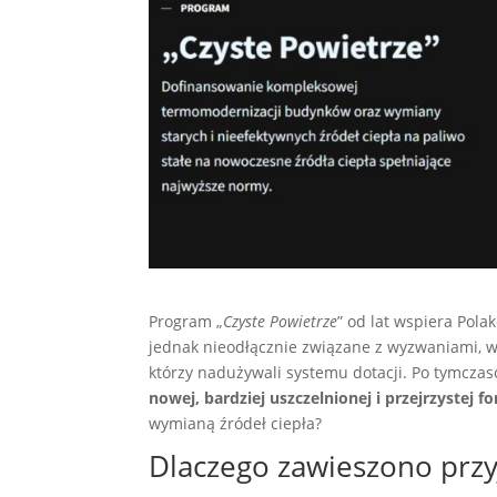
Program „
Czyste Powietrze
” od lat wspiera Pola
jednak nieodłącznie związane z wyzwaniami, 
którzy nadużywali systemu dotacji. Po tymcz
nowej, bardziej uszczelnionej i przejrzystej f
wymianą źródeł ciepła?
Dlaczego zawieszono pr