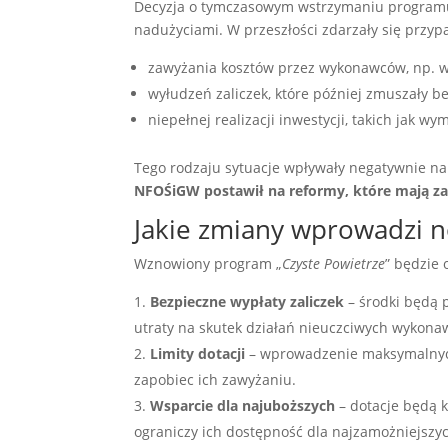
Decyzja o tymczasowym wstrzymaniu programu 
nadużyciami. W przeszłości zdarzały się przyp
zawyżania kosztów przez wykonawców, np. wyc
wyłudzeń zaliczek, które później zmuszały be
niepełnej realizacji inwestycji, takich jak
Tego rodzaju sytuacje wpływały negatywnie na
NFOŚiGW postawił na reformy, które mają z
Jakie zmiany wprowadzi 
Wznowiony program „
Czyste Powietrze
” będzie 
Bezpieczne wypłaty zaliczek
– środki będą p
utraty na skutek działań nieuczciwych wykona
Limity dotacji
– wprowadzenie maksymalnych
zapobiec ich zawyżaniu.
Wsparcie dla najuboższych
– dotacje będą 
ograniczy ich dostępność dla najzamożniejszy