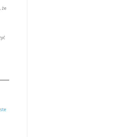
 że
żyć
ste