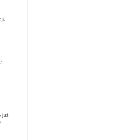
ji.
e
 już
e