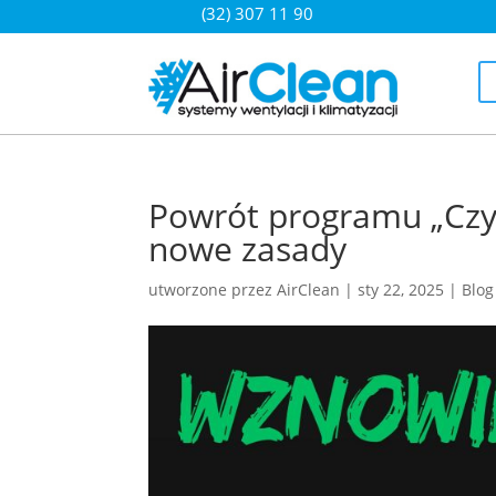
(32) 307 11 90
Powrót programu „Czys
nowe zasady
utworzone przez
AirClean
|
sty 22, 2025
|
Blog