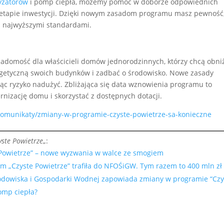
yzatorów
i pomp ciepła, możemy pomóc w doborze odpowiednich
etapie inwestycji. Dzięki nowym zasadom programu masz pewność,
z najwyższymi standardami.
iadomość dla właścicieli domów jednorodzinnych, którzy chcą obni
rgetyczną swoich budynków i zadbać o środowisko. Nowe zasady
jąc ryzyko nadużyć. Zbliżająca się data wznowienia programu to
izację domu i skorzystać z dostępnych dotacji.
-komunikaty/zmiany-w-programie-czyste-powietrze-sa-konieczne
yste Powietrze
„:
Powietrze” – nowe wyzwania w walce ze smogiem
m „Czyste Powietrze” trafiła do NFOŚiGW. Tym razem to 400 mln zł
dowiska i Gospodarki Wodnej zapowiada zmiany w programie “Czy
omp ciepła?