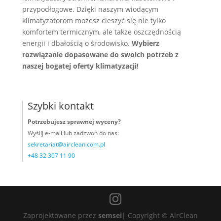
przypodłogowe. Dzięki naszym wiodącym
klimatyzatorom możesz cieszyć się nie tylko
komfortem termicznym, ale także oszczędnością
energii i dbałością o środowisko.
Wybierz
rozwiązanie dopasowane do swoich potrzeb z
naszej bogatej oferty klimatyzacji!
Szybki kontakt
Potrzebujesz sprawnej wyceny?
Wyślij e-mail
lub zadzwoń do nas:
sekretariat@airclean.com.pl
+48 32 307 11 90
Zaprojektowane przez
semsei
| Copyright © AirClean