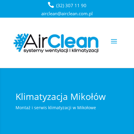
(32) 307 11 90
airclean@airclean.com.pl
Klimatyzacja Mikołów
Montaż i serwis klimatyzacji w Mikołowe