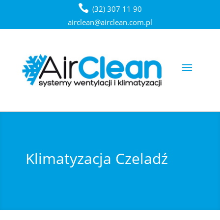
(32) 307 11 90
airclean@airclean.com.pl
Klimatyzacja Czeladź