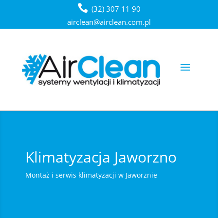
(32) 307 11 90
airclean@airclean.com.pl
Klimatyzacja Jaworzno
Montaż i serwis klimatyzacji w Jaworznie