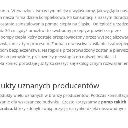
łaniu. W związku z tym w tym miejscu wyjaśniamy, jak wygląda nas
 nasza firma działa kompleksowo. Po konsultacji z naszym doradc
ostanie zainstalowania pompa ciepła na Śląsku. Odległość urządz
iż 30 cm, gdyż umożliwi to swobodny przepływ powietrza przez
pompy ciepła który zostaje przeprowadzony przez wyspecjalizowa
 związane z tym procesem. Zadbają o właściwe zasilanie i zabezpie
ziom bezpieczeństwa. Następnie przeprowadzony zostanie pierws
ie on pomyślnie, pracownicy przystąpią do dalszej instalacji i
Na koniec pozostaje już tylko cieszyć się ekologicznym rozwiązani
odukty uznanych producentów
dukty wielu uznanych w branży producentów. Podczas konsultacji
zanie dla wskazanego budynku. Często korzystamy z
pomp takich
Auratsu
, którzy zdobyli swoją pozycję na rynku dzięki niezawodnym