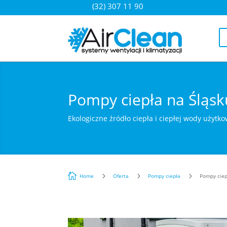
(32) 307 11 90
Pompy ciepła na Śląsk
Ekologiczne źródło ciepła i ciepłej wody użytko

5
5
5
Home
Oferta
Pompy ciepła
Pompy ciep