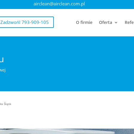
airclean@airclean.com.pl
Zadzwoń! 793-909-105
O firmie
Oferta
Refe
u
wej
ła Śląsk