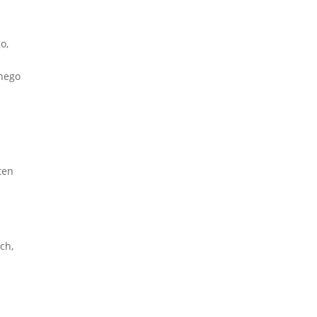
o,
anego
ten
ch,