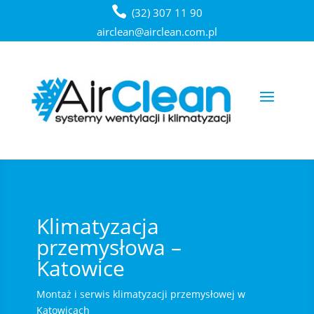
(32) 307 11 90
airclean@airclean.com.pl
Klimatyzacja
przemysłowa –
Katowice
Montaż i serwis klimatyzacji przemysłowej w
Katowicach