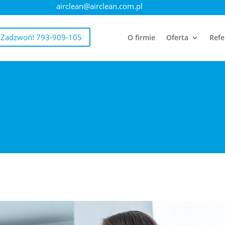
airclean@airclean.com.pl
Zadzwoń! 793-909-105
O firmie
Oferta
Refe