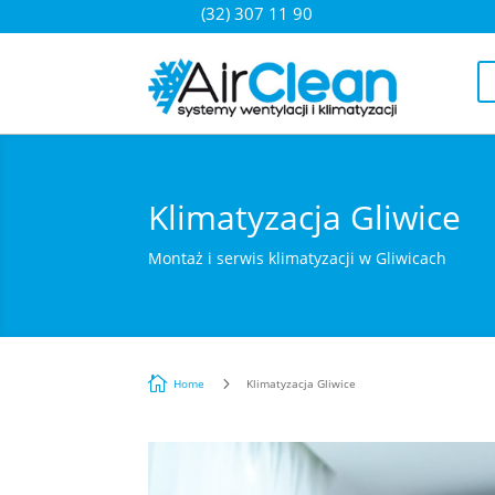
(32) 307 11 90
Klimatyzacja Gliwice
Montaż i serwis klimatyzacji w Gliwicach

5
Home
Klimatyzacja Gliwice