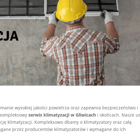
manie wysokiej jakości powietrza oraz zapewnia bezpieczeństwo i
e kompleksowy
serwis klimatyzacji w Gliwicach
i okolicach. Nasze u
cję klimatyzacji. Kompleksowo dbamy o klimatyzatory oraz całą
magane przez producentów klimatyzatorów i wymagane do ich