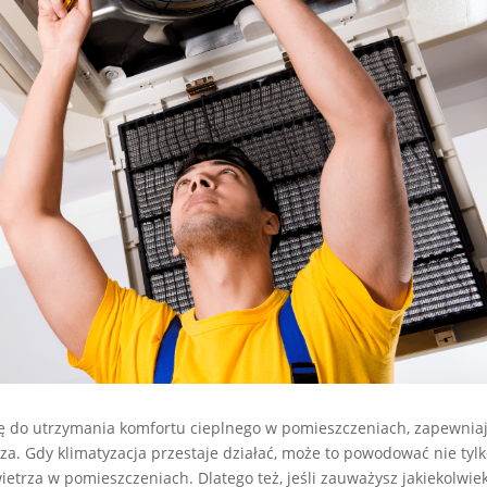
się do utrzymania komfortu cieplnego w pomieszczeniach, zapewnia
a. Gdy klimatyzacja przestaje działać, może to powodować nie tyl
ietrza w pomieszczeniach. Dlatego też, jeśli zauważysz jakiekolwie