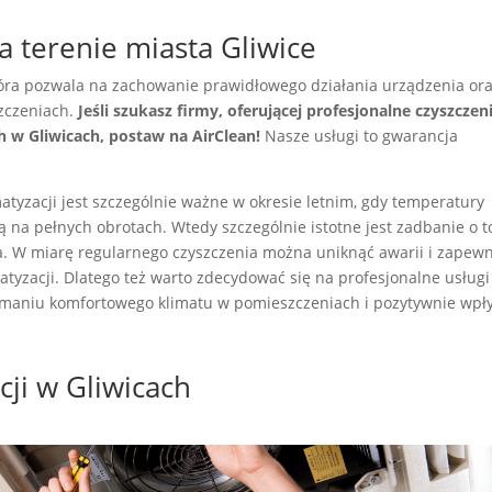
a terenie miasta Gliwice
która pozwala na zachowanie prawidłowego działania urządzenia or
zczeniach.
Jeśli szukasz firmy, oferującej profesjonalne czyszczen
h w Gliwicach, postaw na AirClean!
Nasze usługi to gwarancja
.
atyzacji jest szczególnie ważne w okresie letnim, gdy temperatury
ą na pełnych obrotach. Wtedy szczególnie istotne jest zadbanie o t
ała. W miarę regularnego czyszczenia można uniknąć awarii i zapewn
atyzacji. Dlatego też warto zdecydować się na profesjonalne usługi
zymaniu komfortowego klimatu w pomieszczeniach i pozytywnie wpł
ji w Gliwicach