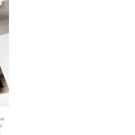
jąc
ko
k