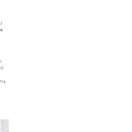
az
ie
o,
ić
yną