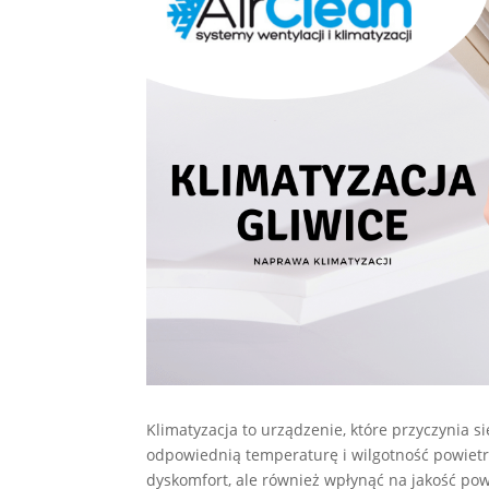
Klimatyzacja to urządzenie, które przyczynia 
odpowiednią temperaturę i wilgotność powietrz
dyskomfort, ale również wpłynąć na jakość pow