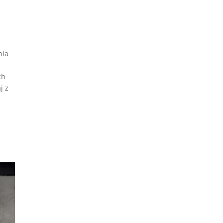
nia
ch
j z