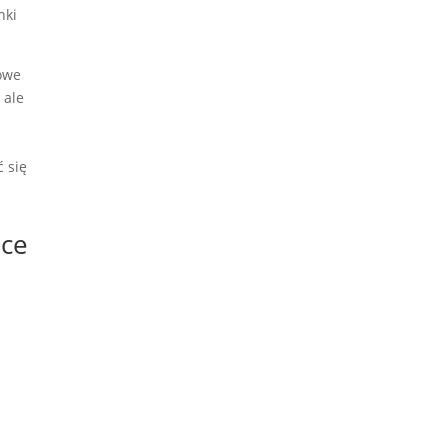
nki
owe
 ale
 się
ice