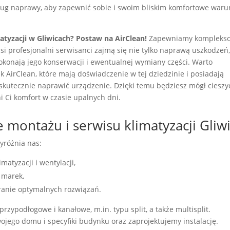
sług naprawy, aby zapewnić sobie i swoim bliskim komfortowe waru
atyzacji w Gliwicach? Postaw na AirClean!
Zapewniamy kompleks
si profesjonalni serwisanci zajmą się nie tylko naprawą uszkodzeń,
konają jego konserwacji i ewentualnej wymiany części. Warto
k AirClean, które mają doświadczenie w tej dziedzinie i posiadają
skutecznie naprawić urządzenie. Dzięki temu będziesz mógł cieszyć
ni Ci komfort w czasie upalnych dni.
e montażu i serwisu klimatyzacji Gliw
yróżnia nas:
matyzacji i wentylacji,
 marek,
branie optymalnych rozwiązań.
rzypodłogowe i kanałowe, m.in. typu split, a także multisplit.
ojego domu i specyfiki budynku oraz zaprojektujemy instalację.