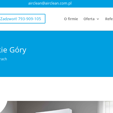
airclean@airclean.com.pl
Zadzwoń! 793-909-105
O firmie
Oferta
Refe
ie Góry
órach