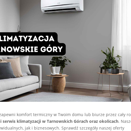
zapewni komfort termiczny w Twoim domu lub biurze przez cały ro
i serwis klimatyzacji w Tarnowskich Górach oraz okolicach
. Nasz
widualnych, jak i biznesowych. Sprawdź szczegóły naszej oferty