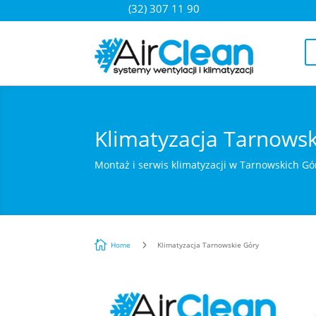
(32) 307 11 90
Klimatyzacja Tarnowsk
Montaż i serwis klimatyzacji w Tarnowskich G

5
Home
Klimatyzacja Tarnowskie Góry