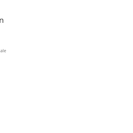
an
 ale