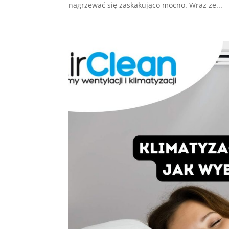
nagrzewać się zaskakująco mocno. Wraz ze...