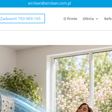
airclean@airclean.com.pl
Zadzwoń! 793-909-105
O firmie
Oferta
Refe