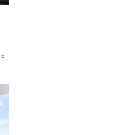
e
się