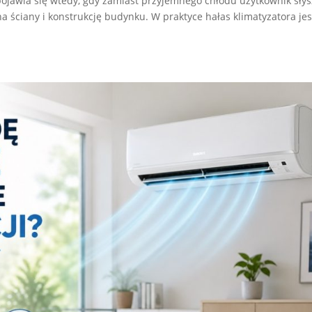
ojawia się wtedy, gdy zamiast przyjemnego chłodu użytkownik słys
a ściany i konstrukcję budynku. W praktyce hałas klimatyzatora jes
.