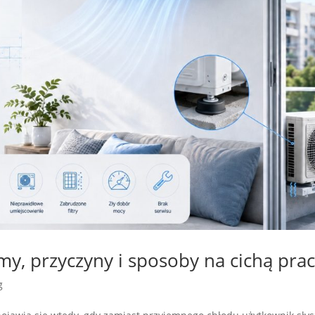
my, przyczyny i sposoby na cichą pra
g