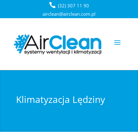
(32) 307 11 90
airclean@airclean.com.pl
Klimatyzacja Lędziny