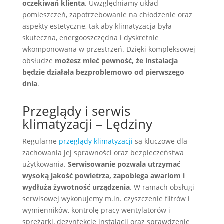
oczekiwań klienta
. Uwzględniamy układ
pomieszczeń, zapotrzebowanie na chłodzenie oraz
aspekty estetyczne, tak aby klimatyzacja była
skuteczna, energooszczędna i dyskretnie
wkomponowana w przestrzeń. Dzięki kompleksowej
obsłudze
możesz mieć pewność, że instalacja
będzie działała bezproblemowo od pierwszego
dnia
.
Przeglądy i serwis
klimatyzacji – Lędziny
Regularne
przeglądy klimatyzacji
są kluczowe dla
zachowania jej sprawności oraz bezpieczeństwa
użytkowania.
Serwisowanie pozwala utrzymać
wysoką jakość powietrza, zapobiega awariom i
wydłuża żywotność urządzenia
. W ramach obsługi
serwisowej wykonujemy m.in. czyszczenie filtrów i
wymienników, kontrolę pracy wentylatorów i
sprężarki, dezynfekcję instalacji oraz sprawdzenie