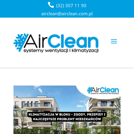
(32) 307 11 90
airclean@airclean.com.pl