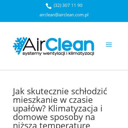
(32) 307 11 90
airclean@airclean.com.pl
Jak skutecznie schłodzić
mieszkanie w czasie
upałów? Klimatyzacja i
domowe sposoby na
niższą temperaturę