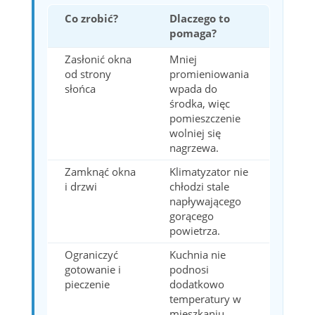
Co zrobić?
Dlaczego to
pomaga?
Zasłonić okna
Mniej
od strony
promieniowania
słońca
wpada do
środka, więc
pomieszczenie
wolniej się
nagrzewa.
Zamknąć okna
Klimatyzator nie
i drzwi
chłodzi stale
napływającego
gorącego
powietrza.
Ograniczyć
Kuchnia nie
gotowanie i
podnosi
pieczenie
dodatkowo
temperatury w
mieszkaniu.