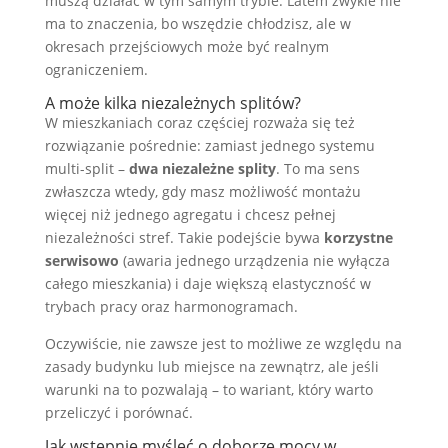
muszą działać w tym samym trybie. Latem zwykle nie
ma to znaczenia, bo wszędzie chłodzisz, ale w
okresach przejściowych może być realnym
ograniczeniem.
A może kilka niezależnych splitów?
W mieszkaniach coraz częściej rozważa się też
rozwiązanie pośrednie: zamiast jednego systemu
multi-split –
dwa niezależne splity
. To ma sens
zwłaszcza wtedy, gdy masz możliwość montażu
więcej niż jednego agregatu i chcesz pełnej
niezależności stref. Takie podejście bywa
korzystne
serwisowo
(awaria jednego urządzenia nie wyłącza
całego mieszkania) i daje większą elastyczność w
trybach pracy oraz harmonogramach.
Oczywiście, nie zawsze jest to możliwe ze względu na
zasady budynku lub miejsce na zewnątrz, ale jeśli
warunki na to pozwalają – to wariant, który warto
przeliczyć i porównać.
Jak wstępnie myśleć o doborze mocy w