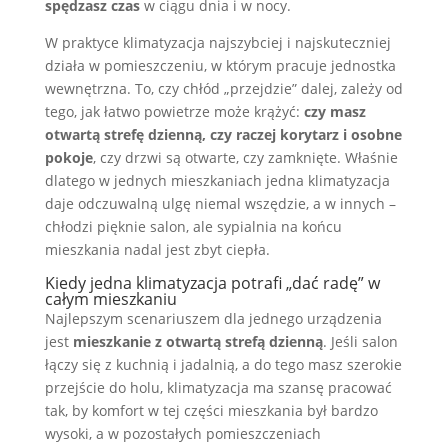
spędzasz czas
w ciągu dnia i w nocy.
W praktyce klimatyzacja najszybciej i najskuteczniej
działa w pomieszczeniu, w którym pracuje jednostka
wewnętrzna. To, czy chłód „przejdzie” dalej, zależy od
tego, jak łatwo powietrze może krążyć:
czy masz
otwartą strefę dzienną, czy raczej korytarz i osobne
pokoje
, czy drzwi są otwarte, czy zamknięte. Właśnie
dlatego w jednych mieszkaniach jedna klimatyzacja
daje odczuwalną ulgę niemal wszędzie, a w innych –
chłodzi pięknie salon, ale sypialnia na końcu
mieszkania nadal jest zbyt ciepła.
Kiedy jedna klimatyzacja potrafi „dać radę” w
całym mieszkaniu
Najlepszym scenariuszem dla jednego urządzenia
jest
mieszkanie z otwartą strefą dzienną
. Jeśli salon
łączy się z kuchnią i jadalnią, a do tego masz szerokie
przejście do holu, klimatyzacja ma szansę pracować
tak, by komfort w tej części mieszkania był bardzo
wysoki, a w pozostałych pomieszczeniach