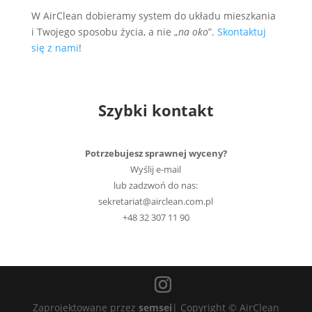
W AirClean dobieramy system do układu mieszkania
i Twojego sposobu życia, a nie „
na oko
”.
Skontaktuj
się z nami
!
Szybki kontakt
Potrzebujesz sprawnej wyceny?
Wyślij e-mail
lub zadzwoń do nas:
sekretariat@airclean.com.pl
+48 32 307 11 90
Zaprojektowane przez
semsei
| Copyright © AirClean