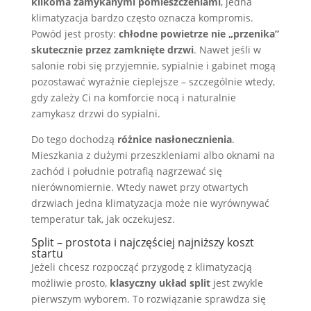
kilkoma zamykanymi pomieszczeniami
, jedna
klimatyzacja bardzo często oznacza kompromis.
Powód jest prosty:
chłodne powietrze nie „przenika”
skutecznie przez zamknięte drzwi
. Nawet jeśli w
salonie robi się przyjemnie, sypialnie i gabinet mogą
pozostawać wyraźnie cieplejsze – szczególnie wtedy,
gdy zależy Ci na komforcie nocą i naturalnie
zamykasz drzwi do sypialni.
Do tego dochodzą
różnice nasłonecznienia
.
Mieszkania z dużymi przeszkleniami albo oknami na
zachód i południe potrafią nagrzewać się
nierównomiernie. Wtedy nawet przy otwartych
drzwiach jedna klimatyzacja może nie wyrównywać
temperatur tak, jak oczekujesz.
Split – prostota i najczęściej najniższy koszt
startu
Jeżeli chcesz rozpocząć przygodę z klimatyzacją
możliwie prosto,
klasyczny układ split
jest zwykle
pierwszym wyborem. To rozwiązanie sprawdza się