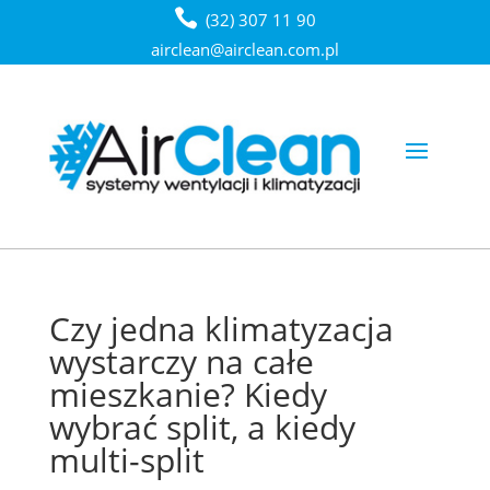
(32) 307 11 90
airclean@airclean.com.pl
​​Czy jedna klimatyzacja
wystarczy na całe
mieszkanie? Kiedy
wybrać split, a kiedy
multi-split