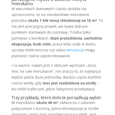
mieszkaniu
W warunkach domowych często spotyka się
uproszczenie, że na standardowe mieszkanie
potrzeba
około 1 kW mocy chłodniczej na 10 m²
. To
nie jest precyzyjny projekt, ale bywa dobrym
punktem startowym do rozmowy. Trzeba tylko
pamiętać o korektach:
duże przeszklenia, zachodnia
ekspozycja, brak rolet
, praca kilku osób w domu,
sprzęty elektroniczne czy słaba
wentylacja
mogą
podnieść realne zapotrzebowanie.
I co ważne: nawet jeśli z obliczeń wychodzi „duża
moc na całe mieszkanie”, nie znaczy to, że najlepsza
będzie jedna duża jednostka. Bardzo często komfort
rośnie wtedy, gdy
moc jest rozdzielona na strefy
–
bo chłód trafia tam, gdzie faktycznie przebywasz.
Trzy przykłady, które dobrze porządkują wybór
W mieszkaniu
około 40 m²
, zwłaszcza z salonem
połączonym z kuchnią, jedna klimatyzacja w strefie
dziennej często daje satysfakcjonujący efekt. Jeśli