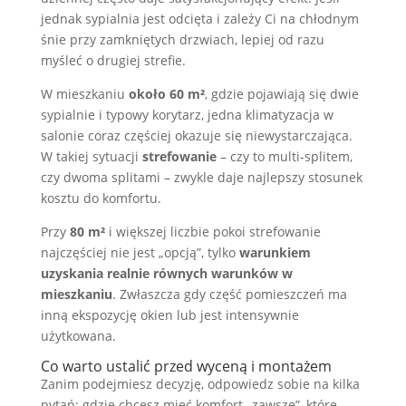
jednak sypialnia jest odcięta i zależy Ci na chłodnym
śnie przy zamkniętych drzwiach, lepiej od razu
myśleć o drugiej strefie.
W mieszkaniu
około 60 m²
, gdzie pojawiają się dwie
sypialnie i typowy korytarz, jedna klimatyzacja w
salonie coraz częściej okazuje się niewystarczająca.
W takiej sytuacji
strefowanie
– czy to multi-splitem,
czy dwoma splitami – zwykle daje najlepszy stosunek
kosztu do komfortu.
Przy
80 m²
i większej liczbie pokoi strefowanie
najczęściej nie jest „opcją”, tylko
warunkiem
uzyskania realnie równych warunków w
mieszkaniu
. Zwłaszcza gdy część pomieszczeń ma
inną ekspozycję okien lub jest intensywnie
użytkowana.
Co warto ustalić przed wyceną i montażem
Zanim podejmiesz decyzję, odpowiedz sobie na kilka
pytań: gdzie chcesz mieć komfort „zawsze”, które