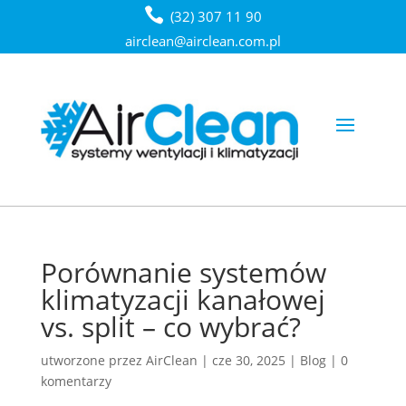
(32) 307 11 90
airclean@airclean.com.pl
Porównanie systemów
klimatyzacji kanałowej
vs. split – co wybrać?
utworzone przez
AirClean
|
cze 30, 2025
|
Blog
|
0
komentarzy