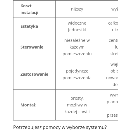
Koszt
niższy
wyższy
instalacji
widoczne
całkowicie
Estetyka
jednostki
ukryte
niezależne w
centralne
Sterowanie
każdym
lub
pomieszczeniu
strefowe
większe
pojedyncze
obiekty,
Zastosowanie
pomieszczenia
nowoczesne
domy
wymaga
prosty,
planowania
Montaż
możliwy w
i
każdej chwili
przestrzeni
Potrzebujesz pomocy w wyborze systemu?