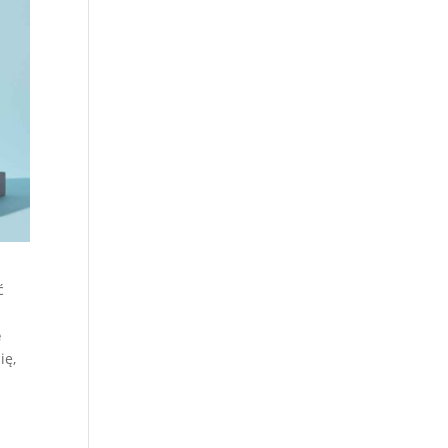
ć
e
ię,