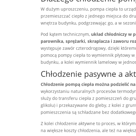
W dużym uproszczeniu, pompa ciepła to urządzen
przemieszczać ciepło z jednego miejsca do dru
wnętrza budynku, podgrzewając go, a w sezoni
Pod kątem technicznym,
układ chłodniczy w 
parownika, sprężarki, skraplacza i zaworu r
występuje zawór czterodrogowy, dzięki któremu
pomocą pompy ciepła to wymiennik płytowy w j
budynku, a kolei wymiennik lamelowy w jednost
Chłodzenie pasywne a ak
Chłodzenie pompą ciepła można podzielić na
wykorzystaniu naturalnych procesów termody
służy do transferu ciepła z pomieszczeń do g
glikolu) i przekazywane do gleby, z kolei z gr
pomieszczenia są schładzane bez dodatkowego 
Z kolei chłodzenie aktywne to proces, w którym 
na większe koszty chłodzenia, ale też na więks