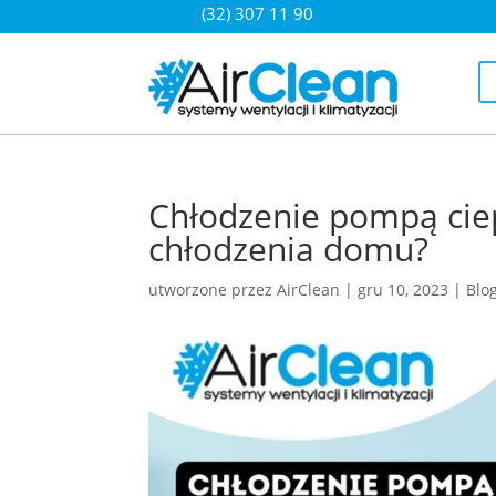
(32) 307 11 90
Chłodzenie pompą ciep
chłodzenia domu?
utworzone przez
AirClean
|
gru 10, 2023
|
Blo