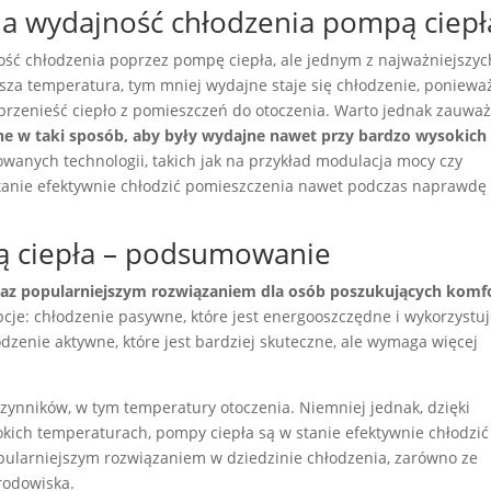
a wydajność chłodzenia pompą ciepł
ność chłodzenia poprzez pompę ciepła, ale jednym z najważniejszyc
sza temperatura, tym mniej wydajne staje się chłodzenie, poniewa
przenieść ciepło z pomieszczeń do otoczenia. Warto jednak zauważ
 w taki sposób, aby były wydajne nawet przy bardzo wysokich
wanych technologii, takich jak na przykład modulacja mocy czy
stanie efektywnie chłodzić pomieszczenia nawet podczas naprawdę
ą ciepła – podsumowanie
raz popularniejszym rozwiązaniem dla osób poszukujących komf
pcje: chłodzenie pasywne, które jest energooszczędne i wykorzystu
zenie aktywne, które jest bardziej skuteczne, ale wymaga więcej
zynników, w tym temperatury otoczenia. Niemniej jednak, dzięki
okich temperaturach, pompy ciepła są w stanie efektywnie chłodzić
pularniejszym rozwiązaniem w dziedzinie chłodzenia, zarówno ze
środowiska.