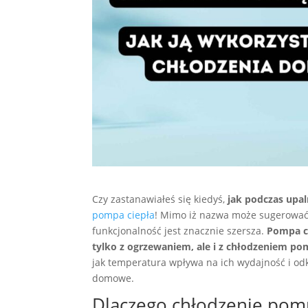
Czy zastanawiałeś się kiedyś,
jak podczas upa
pompa ciepła
! Mimo iż nazwa może sugerować, 
funkcjonalność jest znacznie szersza.
Pompa ci
tylko z ogrzewaniem, ale i z chłodzeniem po
jak temperatura wpływa na ich wydajność i odk
domowe.
Dlaczego chłodzenie pomp