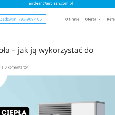
airclean@airclean.com.pl
Zadzwoń! 793-909-105
O firmie
Oferta
Refe
ła – jak ją wykorzystać do
g
|
0 komentarzy