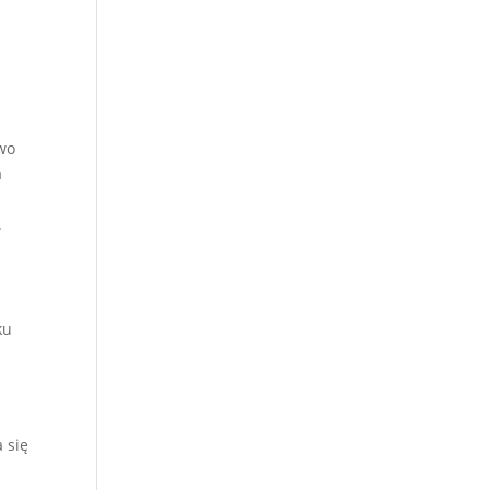
owo
a
.
ku
 się