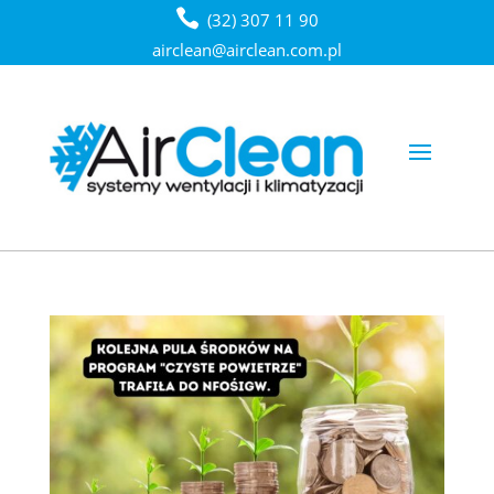
(32) 307 11 90
airclean@airclean.com.pl