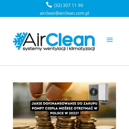
(32) 307 11 90
airclean@airclean.com.pl