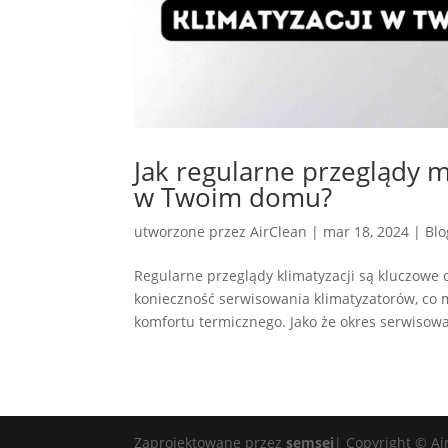
Jak regularne przeglądy 
w Twoim domu?
utworzone przez
AirClean
|
mar 18, 2024
|
Blo
Regularne przeglądy klimatyzacji są kluczowe 
konieczność serwisowania klimatyzatorów, co 
komfortu termicznego. Jako że okres serwisowa
Zaprojektowane przez
semsei
| Copyright © Ai