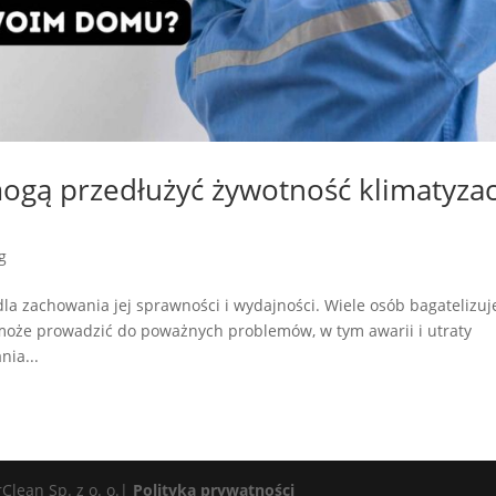
mogą przedłużyć żywotność klimatyzac
g
dla zachowania jej sprawności i wydajności. Wiele osób bagatelizuj
może prowadzić do poważnych problemów, w tym awarii i utraty
nia...
rClean Sp. z o. o.|
Polityka prywatności