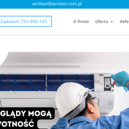
airclean@airclean.com.pl
Zadzwoń! 793-909-105
O firmie
Oferta
Refe