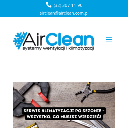
(32) 307 11 90
airclean@airclean.com.pl