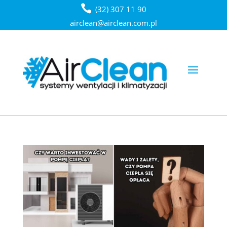
(32) 307 11 90
airclean@airclean.com.pl